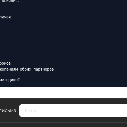
 влияния.
лючая:
роков.
желаниям обоих партнеров.
методике?
письма