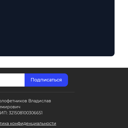
олофетников Владислав
имирович
П: 321508100306651
тика конфиденциальности