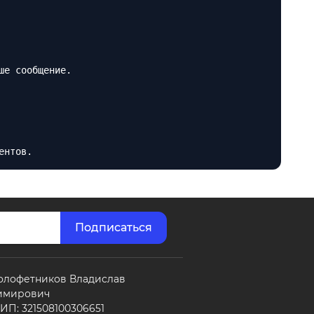
ше сообщение.
ентов.
олофетников Владислав
имирович
П: 321508100306651