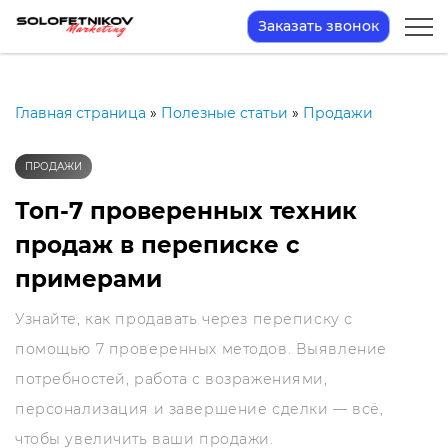
Заказать звонок
Главная страница
»
Полезные статьи
»
Продажи
ПРОДАЖИ
Топ-7 проверенных техник
продаж в переписке с
примерами
Узнайте, как продавать через переписку с
помощью 7 проверенных методов. Выявление
потребностей, работа с возражениями,
персонализация и завершение сделки — всё,
чтобы увеличить ваши продажи.