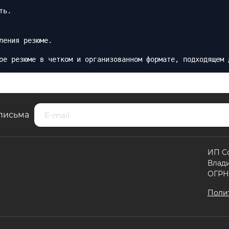
ть.
ления резюме.
ое резюме в четком и организованном формате, подходящем 
письма
ИП С
Влад
ОГРНИ
Поли