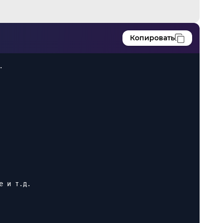
Копировать
.
е и т.д.