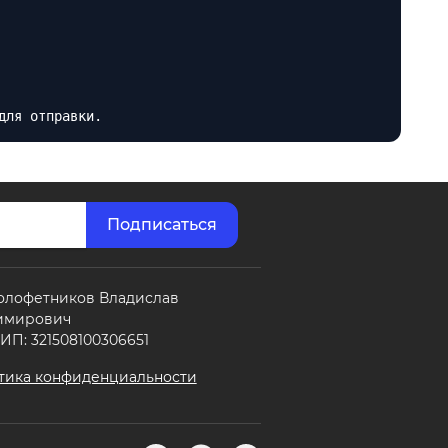
для отправки.
олофетников Владислав
имирович
П: 321508100306651
тика конфиденциальности