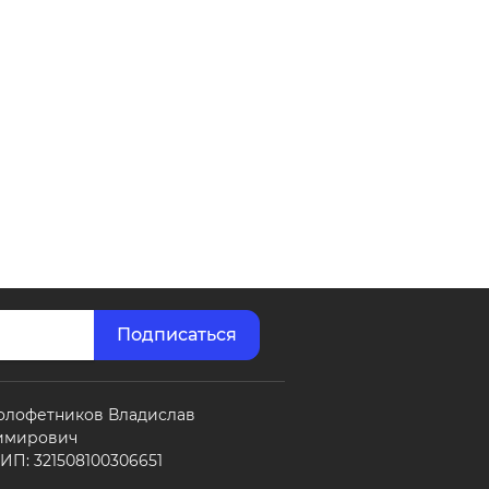
олофетников Владислав
имирович
П: 321508100306651