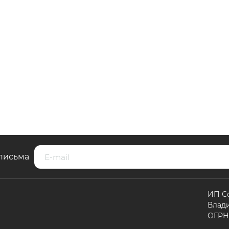
письма
ИП С
Влад
ОГРНИ